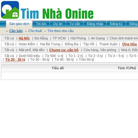
Sàn giao dịch
Tin tức
Dự án
Tư vấn
Đăng nhập
Đăng ký
Đăng 
Cần bán
Cho thuê
Tìm theo nhu cầu
Tất cả
|
Hà Nội
|
Đà Nẵng
|
TP HCM
|
Hải Phòng
|
An Giang
|
Chọn tỉnh thành k
Tất cả
|
Hoàn Kiếm
|
Hai Bà Trưng
|
Đống Đa
|
Tây Hồ
|
Thanh Xuân
|
Ứng Hòa
Tất cả
|
Mặt phố, Mặt tiền
|
Chung cư ,căn hộ
|
Cửa hàng, Văn phòng
|
Nhà ở, Đất
Tất cả
|
Dưới 500 triệu
|
Từ 500 -1 tỷ
|
Từ 1 -2 tỷ
|
Từ 2 -3 tỷ
|
Từ 3 – 5 tỷ
|
Từ 5 –
|
Từ 20 - 30 tỷ
|
Từ 30 - 40 tỷ
|
Từ 40 - 60 tỷ
|
Trên 60 tỷ
Tiêu đề
Tỉnh /T.Phố