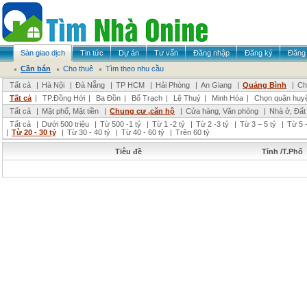
Sàn giao dịch
Tin tức
Dự án
Tư vấn
Đăng nhập
Đăng ký
Đăng 
Cần bán
Cho thuê
Tìm theo nhu cầu
Tất cả
|
Hà Nội
|
Đà Nẵng
|
TP HCM
|
Hải Phòng
|
An Giang
|
Quảng Bình
|
Ch
Tất cả
|
TP.Đồng Hới
|
Ba Đồn
|
Bố Trạch
|
Lệ Thuỷ
|
Minh Hóa
|
Chọn quận huy
Tất cả
|
Mặt phố, Mặt tiền
|
Chung cư ,căn hộ
|
Cửa hàng, Văn phòng
|
Nhà ở, Đất
Tất cả
|
Dưới 500 triệu
|
Từ 500 -1 tỷ
|
Từ 1 -2 tỷ
|
Từ 2 -3 tỷ
|
Từ 3 – 5 tỷ
|
Từ 5 –
|
Từ 20 - 30 tỷ
|
Từ 30 - 40 tỷ
|
Từ 40 - 60 tỷ
|
Trên 60 tỷ
Tiêu đề
Tỉnh /T.Phố