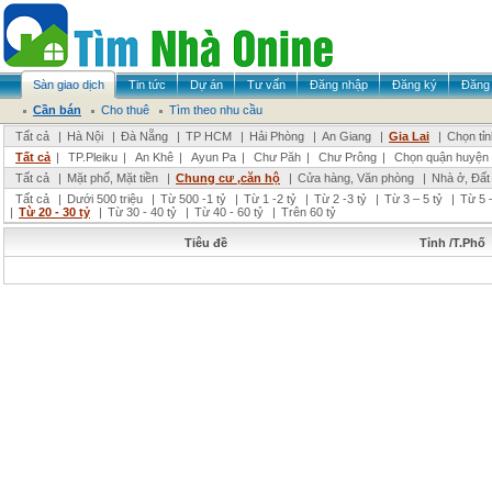
Sàn giao dịch
Tin tức
Dự án
Tư vấn
Đăng nhập
Đăng ký
Đăng 
Cần bán
Cho thuê
Tìm theo nhu cầu
Tất cả
|
Hà Nội
|
Đà Nẵng
|
TP HCM
|
Hải Phòng
|
An Giang
|
Gia Lai
|
Chọn tỉ
Tất cả
|
TP.Pleiku
|
An Khê
|
Ayun Pa
|
Chư Păh
|
Chư Prông
|
Chọn quận huyện
Tất cả
|
Mặt phố, Mặt tiền
|
Chung cư ,căn hộ
|
Cửa hàng, Văn phòng
|
Nhà ở, Đất
Tất cả
|
Dưới 500 triệu
|
Từ 500 -1 tỷ
|
Từ 1 -2 tỷ
|
Từ 2 -3 tỷ
|
Từ 3 – 5 tỷ
|
Từ 5 –
|
Từ 20 - 30 tỷ
|
Từ 30 - 40 tỷ
|
Từ 40 - 60 tỷ
|
Trên 60 tỷ
Tiêu đề
Tỉnh /T.Phố