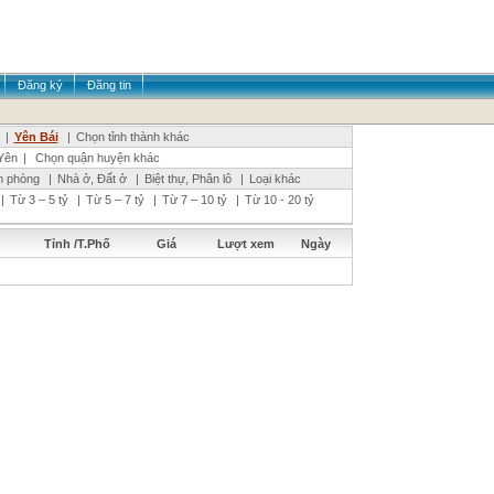
Đăng ký
Đăng tin
|
Yên Bái
|
Chọn tỉnh thành khác
Yên
|
Chọn quận huyện khác
n phòng
|
Nhà ở, Đất ở
|
Biệt thự, Phân lô
|
Loại khác
|
Từ 3 – 5 tỷ
|
Từ 5 – 7 tỷ
|
Từ 7 – 10 tỷ
|
Từ 10 - 20 tỷ
Tỉnh /T.Phố
Giá
Lượt xem
Ngày