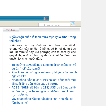
Tin tức
Ngăn chặn phân lô tách thửa trục lợi ở Nha Trang
thế nào?
Hiện nay, các quy định về tách thửa, mở lối đi
chung vẫn còn nhiều lổ hổng, dễ bị lợi dụng trục
lợi. Từ thực tế này, địa phương cần rà soát lại các
quy định, từ đó có hướng dẫn chi tiết để đảm bảo
quyền lợi cho người dân.
Thị trường BĐS bất ngờ tăng nhiệt với thông tin về
dự án “hot” sắp ra mắt
Phát triển bền vững là xu hướng tất yếu của doanh
nghiệp BĐS
Ngân hàng tuần qua: NHNN có loạt động thái mới,
lãi suất tăng trên khắp các thị trường
ACBS: NHNN đã bán ra 21 tỷ USD dự trữ ngoại tệ
từ đầu năm, có thể nâng lãi suất điều hành thêm
0,75 điểm %
Vay ngân hàng đầu tư bất động sản, nhà đầu tư
"ôm bom nợ"