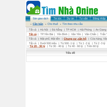
Sàn giao dịch
Tin tức
Dự án
Tư vấn
Đăng nhập
Cần bán
Cho thuê
Tìm theo nhu cầu
Tất cả
|
Hà Nội
|
Đà Nẵng
|
TP HCM
|
Hải Phòng
|
An Giang
Tất cả
|
TP.Yên Bái
|
Yên Bình
|
Văn Yên
|
Văn Chấn
|
Trấn 
Tất cả
|
Mặt phố, Mặt tiền
|
Chung cư ,căn hộ
|
Cửa hàng, Vă
Tất cả
|
Dưới 500 triệu
|
Từ 500 -1 tỷ
|
Từ 1 -2 tỷ
|
Từ 2 -3 tỷ
|
Từ 20 - 30 tỷ
|
Từ 30 - 40 tỷ
|
Từ 40 - 60 tỷ
|
Trên 60 tỷ
Tiêu đề