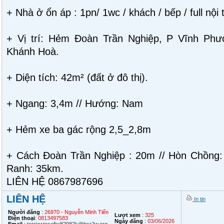
+ Nhà ở ổn áp : 1pn/ 1wc / khách / bếp / full nội 
+ Vị trí: Hẻm Đoàn Trần Nghiệp, P Vĩnh Phướ
Khánh Hoà.
+ Diện tích: 42m² (đất ở đô thị).
+ Ngang: 3,4m // Hướng: Nam
+ Hẻm xe ba gác rộng 2,5_2,8m
+ Cách Đoàn Trần Nghiệp : 20m // Hòn Chồng
Ranh: 35km.
LIÊN HỆ 0867987696
LIÊN HỆ
In tin
Người đăng
:
26970 - Nguyễn Minh Tiến
Lượt xem
:
325
Điện thoại
:
0813497583
Ngày đăng
:
03/06/2026