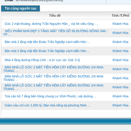
Email
:
terriewiesefjw82982k@bsr2w.org
Tin cùng người rao
Tiêu đề
Tỉnh /T.Phố
Góc 2 mặt thoáng, đường Trần Nguyên Hãn _ vỉa hè siêu rộng. ...
Khánh Hòa
SIÊU PHẨM NHÀ ĐẸP 3 TẦNG MẶT TIỀN SỐ 56 ĐƯỜNG ĐỒNG NAI -
Khánh Hòa
TP ...
Bán nhà 2 tầng mặt tiền Đoàn Trần Nghiệp cách biển Hòn ...
Khánh Hòa
Bán nhà 2 tầng mặt tiền Đoàn Trần Nghiệp cách biển Hòn ...
Khánh Hòa
Nhà 4 tầng đường Hồng Lĩnh - vị trí cực xịn. Giá: 5 tỷ
Khánh Hòa
BÁN NHÀ LÔ GÓC 2 MẶT TIỀN HẺM CẮT KIẾNG ĐƯỜNG 2/4 NHA
Khánh Hòa
TRANG ...
BÁN NHÀ LÔ GÓC 2 MẶT TIỀN HẺM CẮT KIẾNG ĐƯỜNG 2/4 NHA
Khánh Hòa
TRANG ...
BÁN NHÀ LÔ GÓC 2 MẶT TIỀN HẺM CẮT KIẾNG ĐƯỜNG 2/4 NHA
Khánh Hòa
TRANG ...
Toà căn hộ 7 tầng bên hông chung cư Vĩnh Phước, sát đường ...
Khánh Hòa
Giảm sâu chỉ còn 1,650 tỷ; Bán nhà riêng tại phường Ninh ...
Khánh Hòa