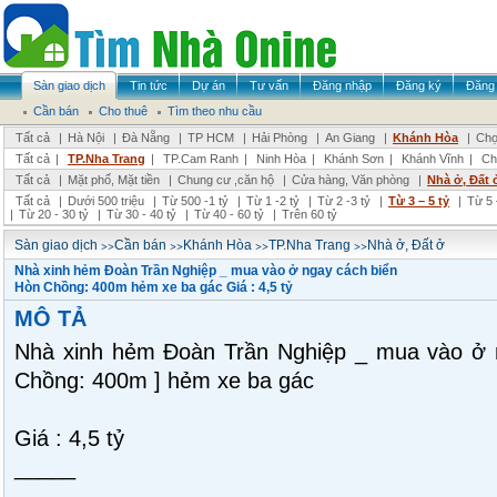
Sàn giao dịch
Tin tức
Dự án
Tư vấn
Đăng nhập
Đăng ký
Đăng 
Cần bán
Cho thuê
Tìm theo nhu cầu
Tất cả
|
Hà Nội
|
Đà Nẵng
|
TP HCM
|
Hải Phòng
|
An Giang
|
Khánh Hòa
|
Chọ
Tất cả
|
TP.Nha Trang
|
TP.Cam Ranh
|
Ninh Hòa
|
Khánh Sơn
|
Khánh Vĩnh
|
Ch
Tất cả
|
Mặt phố, Mặt tiền
|
Chung cư ,căn hộ
|
Cửa hàng, Văn phòng
|
Nhà ở, Đất 
Tất cả
|
Dưới 500 triệu
|
Từ 500 -1 tỷ
|
Từ 1 -2 tỷ
|
Từ 2 -3 tỷ
|
Từ 3 – 5 tỷ
|
Từ 5 
|
Từ 20 - 30 tỷ
|
Từ 30 - 40 tỷ
|
Từ 40 - 60 tỷ
|
Trên 60 tỷ
>>
>>
>>
>>
Sàn giao dịch
Cần bán
Khánh Hòa
TP.Nha Trang
Nhà ở, Đất ở
Nhà xinh hẻm Đoàn Trần Nghiệp _ mua vào ở ngay cách biển
Hòn Chồng: 400m hẻm xe ba gác Giá : 4,5 tỷ
MÔ TẢ
Nhà xinh hẻm Đoàn Trần Nghiệp _ mua vào ở n
Chồng: 400m ] hẻm xe ba gác
Giá : 4,5 tỷ
_____