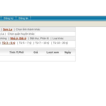
Đăng ký
Đăng tin
|
Sơn La
|
Chọn tỉnh thành khác
 La
|
Chọn quận huyện khác
phòng
|
Nhà ở, Đất ở
|
Biệt thự, Phân lô
|
Loại khác
|
Từ 3 – 5 tỷ
|
Từ 5 – 7 tỷ
|
Từ 7 – 10 tỷ
|
Từ 10 - 20 tỷ
Tỉnh /T.Phố
Giá
Lượt xem
Ngày