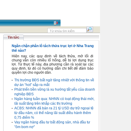
Tin tức
Ngăn chặn phân lô tách thửa trục lợi ở Nha Trang
thế nào?
Hiện nay, các quy định về tách thửa, mở lối đi
chung vẫn còn nhiều lổ hổng, dễ bị lợi dụng trục
lợi. Từ thực tế này, địa phương cần rà soát lại các
quy định, từ đó có hướng dẫn chi tiết để đảm bảo
quyền lợi cho người dân.
Thị trường BĐS bất ngờ tăng nhiệt với thông tin về
dự án “hot” sắp ra mắt
Phát triển bền vững là xu hướng tất yếu của doanh
nghiệp BĐS
Ngân hàng tuần qua: NHNN có loạt động thái mới,
lãi suất tăng trên khắp các thị trường
ACBS: NHNN đã bán ra 21 tỷ USD dự trữ ngoại tệ
từ đầu năm, có thể nâng lãi suất điều hành thêm
0,75 điểm %
Vay ngân hàng đầu tư bất động sản, nhà đầu tư
"ôm bom nợ"