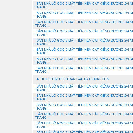
BÁN NHÀ LÔ GÓC 2 MẶT TIỀN HẺM CẮT KIẾNG ĐƯỜNG 2/4 N
TRANG ...
BÁN NHÀ LÔ GÓC 2 MẶT TIỀN HẺM CẮT KIẾNG ĐƯỜNG 2/4 N
TRANG ...
BÁN NHÀ LÔ GÓC 2 MẶT TIỀN HẺM CẮT KIẾNG ĐƯỜNG 2/4 N
TRANG ...
BÁN NHÀ LÔ GÓC 2 MẶT TIỀN HẺM CẮT KIẾNG ĐƯỜNG 2/4 N
TRANG ...
BÁN NHÀ LÔ GÓC 2 MẶT TIỀN HẺM CẮT KIẾNG ĐƯỜNG 2/4 N
TRANG ...
BÁN NHÀ LÔ GÓC 2 MẶT TIỀN HẺM CẮT KIẾNG ĐƯỜNG 2/4 N
TRANG ...
BÁN NHÀ LÔ GÓC 2 MẶT TIỀN HẺM CẮT KIẾNG ĐƯỜNG 2/4 N
TRANG ...
BÁN NHÀ LÔ GÓC 2 MẶT TIỀN HẺM CẮT KIẾNG ĐƯỜNG 2/4 N
TRANG ...
► HOT! CHÍNH CHỦ BÁN GẤP ĐẤT 2 MẶT TIỀN
BÁN NHÀ LÔ GÓC 2 MẶT TIỀN HẺM CẮT KIẾNG ĐƯỜNG 2/4 N
TRANG ...
BÁN NHÀ LÔ GÓC 2 MẶT TIỀN HẺM CẮT KIẾNG ĐƯỜNG 2/4 N
TRANG ...
BÁN NHÀ LÔ GÓC 2 MẶT TIỀN HẺM CẮT KIẾNG ĐƯỜNG 2/4 N
TRANG ...
BÁN NHÀ LÔ GÓC 2 MẶT TIỀN HẺM CẮT KIẾNG ĐƯỜNG 2/4 N
TRANG ...
BÁN NHÀ LÔ GÓC 2 MẶT TIỀN HẺM CẮT KIẾNG ĐƯỜNG 2/4 N
TRANG ...
BÁN NHÀ LÔ GÓC 2 MẶT TIỀN HẺM CẮT KIẾNG ĐƯỜNG 2/4 N