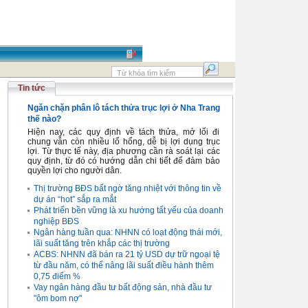
Tin tức
Ngăn chặn phân lô tách thửa trục lợi ở Nha Trang
thế nào?
Hiện nay, các quy định về tách thửa, mở lối đi
chung vẫn còn nhiều lổ hổng, dễ bị lợi dụng trục
lợi. Từ thực tế này, địa phương cần rà soát lại các
quy định, từ đó có hướng dẫn chi tiết để đảm bảo
quyền lợi cho người dân.
Thị trường BĐS bất ngờ tăng nhiệt với thông tin về
dự án “hot” sắp ra mắt
Phát triển bền vững là xu hướng tất yếu của doanh
nghiệp BĐS
Ngân hàng tuần qua: NHNN có loạt động thái mới,
lãi suất tăng trên khắp các thị trường
ACBS: NHNN đã bán ra 21 tỷ USD dự trữ ngoại tệ
từ đầu năm, có thể nâng lãi suất điều hành thêm
0,75 điểm %
Vay ngân hàng đầu tư bất động sản, nhà đầu tư
"ôm bom nợ"