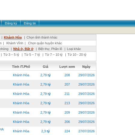
Đăng ký
Đăng tin
|
Khánh Hòa
|
Chọn tỉnh thành khác
n
|
Khánh Vĩnh
|
Chọn quận huyện khác
phòng
|
Nhà ở, Đất ở
|
Biệt thự, Phân lô
|
Loại khác
|
Từ 3 – 5 tỷ
|
Từ 5 – 7 tỷ
|
Từ 7 – 10 tỷ
|
Từ 10 - 20 tỷ
Tỉnh /T.Phố
Giá
Lượt xem
Ngày
.
Khánh Hòa
2,79
tỷ
208
29/07/2026
.
Khánh Hòa
2,79
tỷ
207
29/07/2026
.
Khánh Hòa
2,79
tỷ
211
29/07/2026
.
Khánh Hòa
2,79
tỷ
213
29/07/2026
.
Khánh Hòa
2,79
tỷ
209
29/07/2026
.
Khánh Hòa
2,79
tỷ
206
29/07/2026
HA
Khánh Hòa
2,3
tỷ
224
27/07/2026