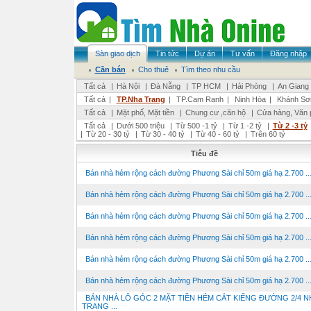
Sàn giao dịch
Tin tức
Dự án
Tư vấn
Đăng nhập
Cần bán
Cho thuê
Tìm theo nhu cầu
Tất cả
|
Hà Nội
|
Đà Nẵng
|
TP HCM
|
Hải Phòng
|
An Giang
Tất cả
|
TP.Nha Trang
|
TP.Cam Ranh
|
Ninh Hòa
|
Khánh Sơ
Tất cả
|
Mặt phố, Mặt tiền
|
Chung cư ,căn hộ
|
Cửa hàng, Văn 
Tất cả
|
Dưới 500 triệu
|
Từ 500 -1 tỷ
|
Từ 1 -2 tỷ
|
Từ 2 -3 tỷ
|
Từ 20 - 30 tỷ
|
Từ 30 - 40 tỷ
|
Từ 40 - 60 tỷ
|
Trên 60 tỷ
Tiêu đề
Bán nhà hẻm rộng cách đường Phương Sài chỉ 50m giá hạ 2.700 ..
Bán nhà hẻm rộng cách đường Phương Sài chỉ 50m giá hạ 2.700 ..
Bán nhà hẻm rộng cách đường Phương Sài chỉ 50m giá hạ 2.700 ..
Bán nhà hẻm rộng cách đường Phương Sài chỉ 50m giá hạ 2.700 ..
Bán nhà hẻm rộng cách đường Phương Sài chỉ 50m giá hạ 2.700 ..
Bán nhà hẻm rộng cách đường Phương Sài chỉ 50m giá hạ 2.700 ..
BÁN NHÀ LÔ GÓC 2 MẶT TIỀN HẺM CẮT KIẾNG ĐƯỜNG 2/4 N
TRANG ...