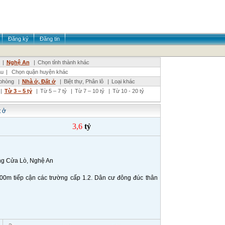
Đăng ký
Đăng tin
|
Nghệ An
|
Chọn tỉnh thành khác
âu
|
Chọn quận huyện khác
phòng
|
Nhà ở, Đất ở
|
Biệt thự, Phân lô
|
Loại khác
|
Từ 3 – 5 tỷ
|
Từ 5 – 7 tỷ
|
Từ 7 – 10 tỷ
|
Từ 10 - 20 tỷ
 ở
3,6
tỷ
ng Cửa Lò, Nghệ An
0m tiếp cận các trường cấp 1.2. Dân cư đông đúc thân