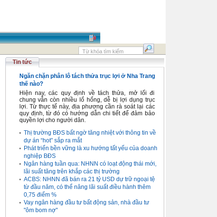
Tin tức
Ngăn chặn phân lô tách thửa trục lợi ở Nha Trang
thế nào?
Hiện nay, các quy định về tách thửa, mở lối đi
chung vẫn còn nhiều lổ hổng, dễ bị lợi dụng trục
lợi. Từ thực tế này, địa phương cần rà soát lại các
quy định, từ đó có hướng dẫn chi tiết để đảm bảo
quyền lợi cho người dân.
Thị trường BĐS bất ngờ tăng nhiệt với thông tin về
dự án “hot” sắp ra mắt
Phát triển bền vững là xu hướng tất yếu của doanh
nghiệp BĐS
Ngân hàng tuần qua: NHNN có loạt động thái mới,
lãi suất tăng trên khắp các thị trường
ACBS: NHNN đã bán ra 21 tỷ USD dự trữ ngoại tệ
từ đầu năm, có thể nâng lãi suất điều hành thêm
0,75 điểm %
Vay ngân hàng đầu tư bất động sản, nhà đầu tư
"ôm bom nợ"