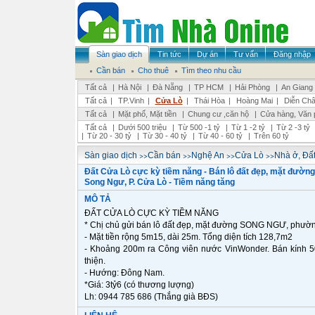
Sàn giao dịch
Tin tức
Dự án
Tư vấn
Đăng nhập
Cần bán
Cho thuê
Tìm theo nhu cầu
Tất cả
|
Hà Nội
|
Đà Nẵng
|
TP HCM
|
Hải Phòng
|
An Giang
Tất cả
|
TP.Vinh
|
Cửa Lò
|
Thái Hòa
|
Hoàng Mai
|
Diễn Ch
Tất cả
|
Mặt phố, Mặt tiền
|
Chung cư ,căn hộ
|
Cửa hàng, Văn 
Tất cả
|
Dưới 500 triệu
|
Từ 500 -1 tỷ
|
Từ 1 -2 tỷ
|
Từ 2 -3 tỷ
|
Từ 20 - 30 tỷ
|
Từ 30 - 40 tỷ
|
Từ 40 - 60 tỷ
|
Trên 60 tỷ
>>
>>
>>
>>
Sàn giao dịch
Cần bán
Nghệ An
Cửa Lò
Nhà ở, Đất
Đất Cửa Lò cực kỳ tiềm năng - Bán lô đất đẹp, mặt đường
Song Ngư, P. Cửa Lò - Tiềm năng tăng
MÔ TẢ
ĐẤT CỬA LÒ CỰC KỲ TIỀM NĂNG
* Chị chủ gửi bán lô đất đẹp, mặt đường SONG NGƯ, phườ
- Mặt tiền rộng 5m15, dài 25m. Tổng diện tích 128,7m2
- Khoảng 200m ra Công viên nước VinWonder. Bán kính 50
thiện.
- Hướng: Đông Nam.
*Giá: 3tỷ6 (có thương lượng)
Lh: 0944 785 686 (Thắng già BĐS)