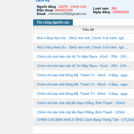
LIÊN HỆ
Người đăng
:
18275 - Chính Chủ
Lượt xem
:
389
Điện thoại
:
0943402258
Ngày đăng
:
03/06/2026
Email
:
chinhchu2258@gmail.com
Tin cùng người rao
Tiêu đề
Nhà 5 tầng Nam Dư - 30m2 như mới, 3 bước ô tô tránh, ngõ ...
Nhà 5 tầng Nam Dư - 30m2 như mới, 3 bước ô tô tránh, ngõ ...
Chính chủ nhờ bán căn hộ Tứ Hiệp Plaza - 61m2 - 2PN - 2VS - ...
Chính chủ nhờ bán căn hộ Tứ Hiệp Plaza - 61m2 - 2PN - 2VS - ...
Chính chủ ban nhà Đông Mỹ, Thanh Trì - 50m2 - 4 tầng - ngay ...
Chính chủ ban nhà Đông Mỹ, Thanh Trì - 50m2 - 4 tầng - ngay ...
Chính chủ ban nhà Đông Mỹ, Thanh Trì - 50m2 - 4 tầng - ngay ...
Chính chủ bán nhà mặt tiền Bạch Đằng, Bình Thạnh - 103m2 - ...
Chính chủ bán nhà mặt tiền Bạch Đằng, Bình Thạnh - 103m2 - ...
CHÍNH CHỦ BÁN NHÀ 3 TẦNG Cách Mạng Tháng Tám - 175,3m2,
...