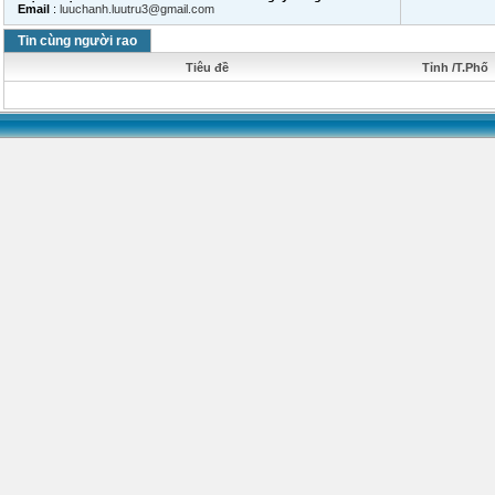
Email
:
luuchanh.luutru3@gmail.com
Tin cùng người rao
Tiêu đề
Tỉnh /T.Phố