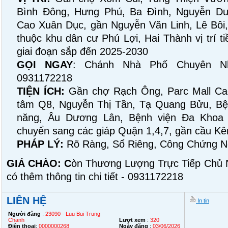
Bình Đông, Hưng Phú, Ba Đình, Nguyễn Du
Cao Xuân Dục, gần Nguyễn Văn Linh, Lê Bôi,
thuộc khu dân cư Phú Lợi, Hai Thành vị trí t
giai đoạn sắp đến 2025-2030
GỌI NGAY
: Chánh Nhà Phố Chuyên N
0931172218
TIỆN ÍCH:
Gần chợ Rạch Ông, Parc Mall Cao
tâm Q8, Nguyễn Thị Tần, Tạ Quang Bửu, Bệ
năng, Âu Dương Lân, Bệnh viện Đa Khoa t
chuyển sang các giáp Quận 1,4,7, gần cầu K
PHÁP LÝ:
Rõ Ràng, Sổ Riêng, Công Chứng N
GIÁ CHÀO: C
òn Thương Lượng Trực Tiếp Chủ N
có thêm thông tin chi tiết - 0931172218
LIÊN HỆ
In tin
Người đăng
:
23090 - Luu Bui Trung
Chanh
Lượt xem
:
320
Điện thoại
:
0000000268
Ngày đăng
:
03/06/2026