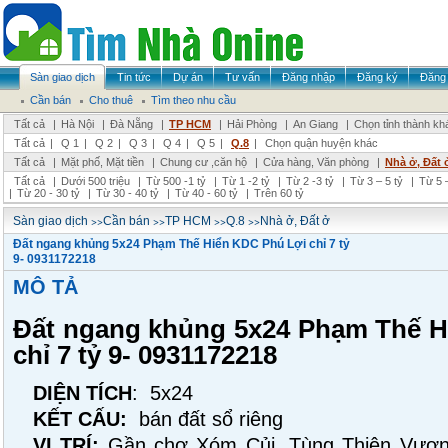
Sàn giao dịch
Tin tức
Dự án
Tư vấn
Đăng nhập
Đăng ký
Đăng 
Cần bán
Cho thuê
Tìm theo nhu cầu
Tất cả
|
Hà Nội
|
Đà Nẵng
|
TP HCM
|
Hải Phòng
|
An Giang
|
Chọn tỉnh thành kh
Tất cả
|
Q 1
|
Q 2
|
Q 3
|
Q 4
|
Q 5
|
Q.8
|
Chọn quận huyện khác
Tất cả
|
Mặt phố, Mặt tiền
|
Chung cư ,căn hộ
|
Cửa hàng, Văn phòng
|
Nhà ở, Đất 
Tất cả
|
Dưới 500 triệu
|
Từ 500 -1 tỷ
|
Từ 1 -2 tỷ
|
Từ 2 -3 tỷ
|
Từ 3 – 5 tỷ
|
Từ 5 –
|
Từ 20 - 30 tỷ
|
Từ 30 - 40 tỷ
|
Từ 40 - 60 tỷ
|
Trên 60 tỷ
>>
>>
>>
>>
Sàn giao dịch
Cần bán
TP HCM
Q.8
Nhà ở, Đất ở
Đất ngang khủng 5x24 Phạm Thế Hiển KDC Phú Lợi chỉ 7 tỷ
9- 0931172218
MÔ TẢ
Đất ngang khủng 5x24 Phạm Thế H
chỉ 7 tỷ 9- 0931172218
DIỆN TÍCH
: 5x24
KẾT CẤU:
bán đất sổ riêng
VỊ TRÍ:
Gần chợ Xóm Củi, Tùng Thiện Vươn